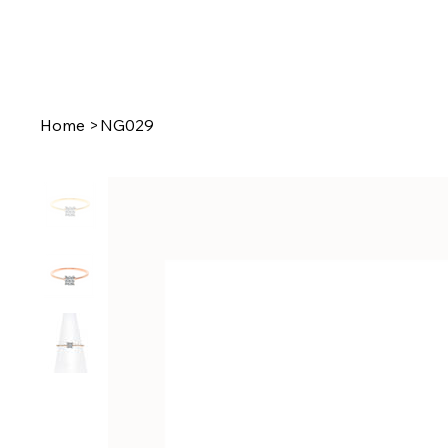
Home
Our Stor
Home
>
NG029