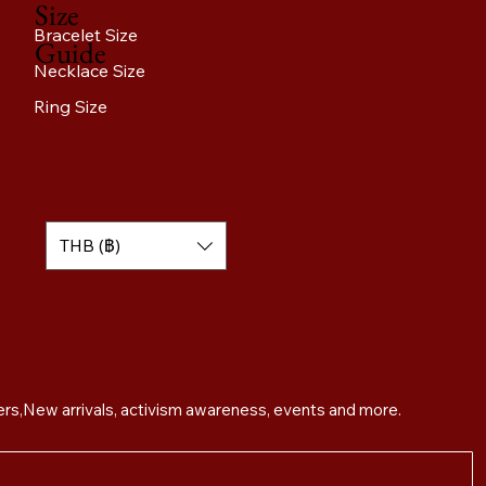
Size
Bracelet Size
Guide
Necklace Size
Ring Size
THB (฿)
Sign up for exclusive offers,New arrivals, activism awareness, events and more. 