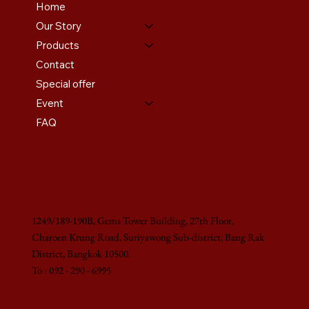
Home
Our Story
Products
Contact
Special offer
Event
FAQ
1249/189-190B, Gems Tower Building, 27th Floor,
Charoen Krung Road, Suriyawong Sub-district, Bang Rak
District, Bangkok 10500.
To : 092 - 290 - 6995